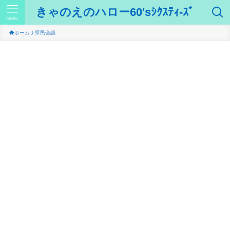
きゃのえのハロー60'sｼｸｽﾃｨ-ｽﾞ
menu
ホーム
県民会議