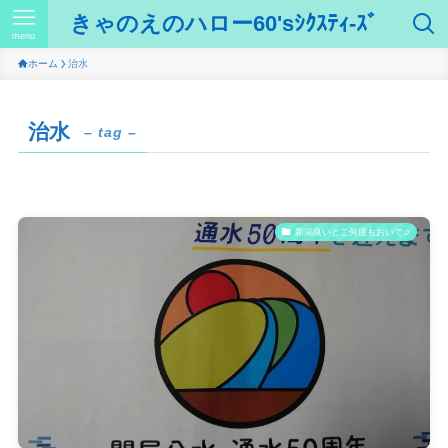
きゃのえのハロー60'sｼｸｽﾃｨ-ｽﾞ
menu
ホーム
治水
治水
– tag –
新潟良いとこ何度もおいで♫