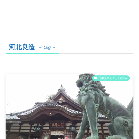
河北良造
– tag –
日本全県めぐり2周目✈️