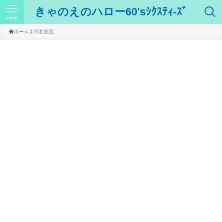
きゃのえのハロー60'sｼｸｽﾃｨ-ｽﾞ
menu
ホーム
河北良造