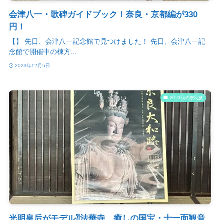
会津八一・歌碑ガイドブック！奈良・京都編が330
円！
【】 先日、会津八一記念館で見つけました！ 先日、会津八一記
念館で開催中の棟方...
2023年12月5日
2023秋の奈良旅
光明皇后がモデル⁈法華寺、癒しの国宝・十一面観音