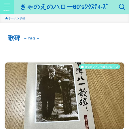
きゃのえのハロー60'sｼｸｽﾃｨ-ｽﾞ
menu
ホーム
歌碑
歌碑
– tag –
新潟良いとこ何度もおいで♫