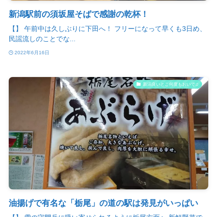
新潟駅前の須坂屋そばで感謝の乾杯！
【】 午前中は久しぶりに下田へ！ フリーになって早くも3日め、
民謡流しのことでな...
2022年6月16日
新潟良いとこ何度もおいで♫
油揚げで有名な「栃尾」の道の駅は発見がいっぱい