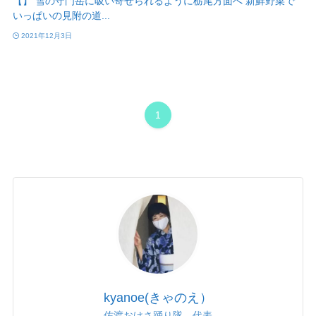
【】 雪の守門岳に吸い寄せられるように栃尾方面へ 新鮮野菜で
いっぱいの見附の道...
2021年12月3日
1
kyanoe(きゃのえ）
佐渡おけさ踊り隊 代表