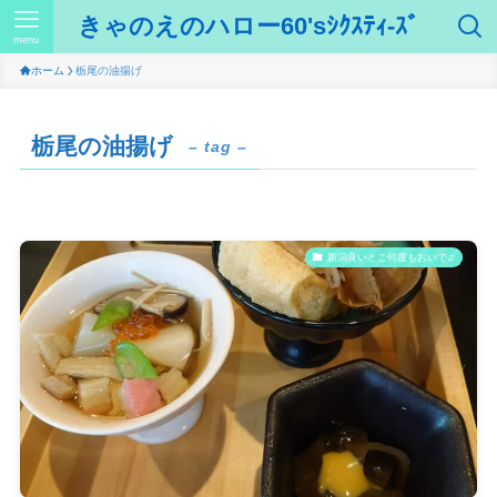
きゃのえのハロー60'sｼｸｽﾃｨ-ｽﾞ
menu
ホーム
栃尾の油揚げ
栃尾の油揚げ
– tag –
新潟良いとこ何度もおいで♫