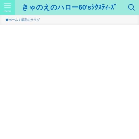
きゃのえのハロー60'sｼｸｽﾃｨ-ｽﾞ
menu
ホーム
最高のサラダ