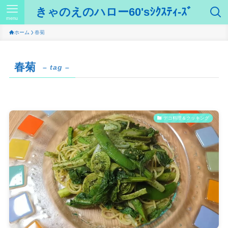
きゃのえのハロー60'sｼｸｽﾃｨ-ｽﾞ
menu
ホーム
春菊
春菊
– tag –
デコ料理＆クッキング