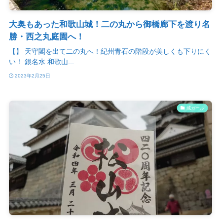
大奥もあった和歌山城！二の丸から御橋廊下を渡り名
勝・西之丸庭園へ！
【】 天守閣を出て二の丸へ！紀州青石の階段が美しくも下りにく
い！ 銀名水 和歌山...
2023年2月25日
城ガール