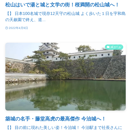
松山はいで湯と城と文学の街！桜満開の松山城へ！
【】 日本100名城で現存12天守の松山城 よく歩いた１日を宇和島
の天赦園で終え、道...
2022年4月9日
城ガール
築城の名手・藤堂高虎の最高傑作 今治城へ！
【】 目の前に現れた美しい姿！今治城！ 今治駅まで社長さんに