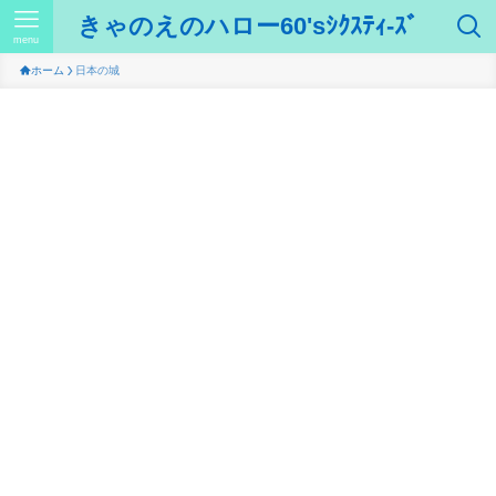
きゃのえのハロー60'sｼｸｽﾃｨ-ｽﾞ
menu
ホーム
日本の城