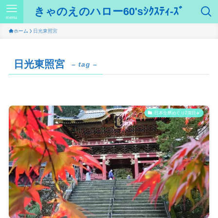
きゃのえのハロー60'sｼｸｽﾃｨ-ｽﾞ
menu
ホーム
日光東照宮
日光東照宮
– tag –
日本全県めぐり2周目✈️