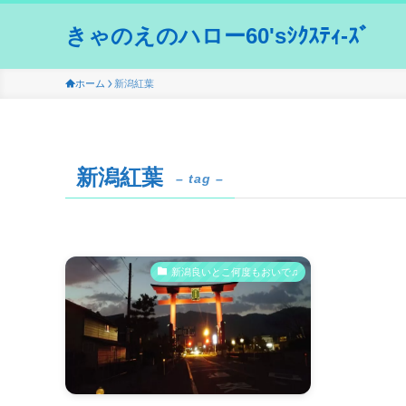
きゃのえのハロー60'sｼｸｽﾃｨ-ｽﾞ
ホーム
新潟紅葉
新潟紅葉
– tag –
新潟良いとこ何度もおいで♫