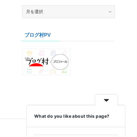
ア
ー
カ
イ
ブログ村PV
ブ
What do you like about this page?