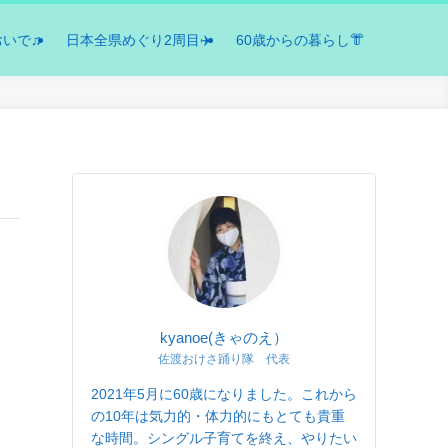
おいで♫
日本全県めぐり2周目✈️
60歳からの暮らし👘
kyanoe(きゃのえ）
佐渡おけさ踊り隊 代表
2021年5月に60歳になりました。これから
の10年は気力的・体力的にもとても貴重
な時間。シングル子育てを終え、やりたい