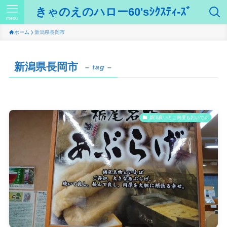
きゃのえのハロー60'sｼｸｽﾃｨ-ｽﾞ
menu
ホーム
新潟県長岡市
新潟県長岡市
– tag –
新潟良いとこ何度もおいで♫