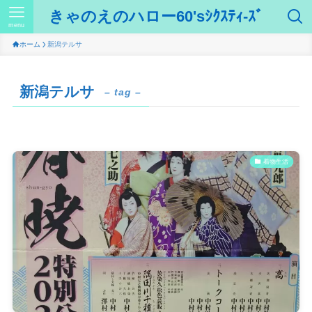
きゃのえのハロー60'sｼｸｽﾃｨ-ｽﾞ
menu
ホーム
新潟テルサ
新潟テルサ
– tag –
着物生活