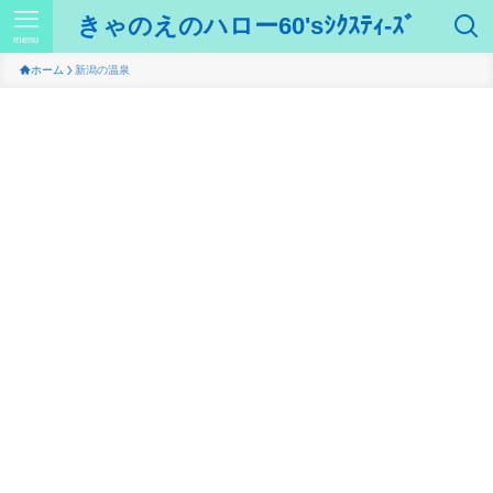
きゃのえのハロー60'sｼｸｽﾃｨ-ｽﾞ
menu
ホーム
新潟の温泉