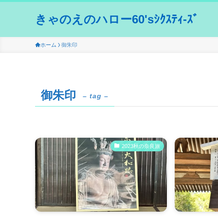
きゃのえのハロー60'sｼｸｽﾃｨ-ｽﾞ
ホーム
御朱印
御朱印
– tag –
2023秋の奈良旅