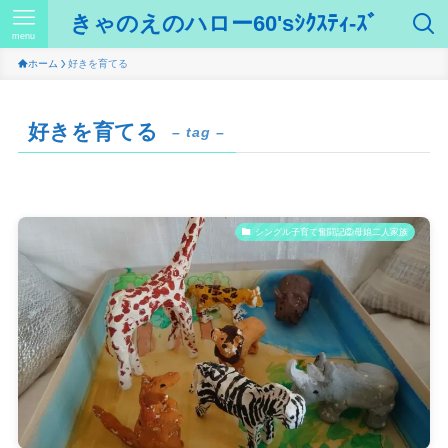
きゃのえのハロー60'sｼｸｽﾃｨ-ｽﾞ
menu
ホーム
好きを育てる
好きを育てる
– tag –
シングル子育て奮闘記🦁母娘二人家族