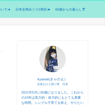
おいで♫
日本全県めぐり2周目✈️
60歳からの暮らし👘
kyanoe(きゃのえ）
佐渡おけさ踊り隊 代表
2021年5月に60歳になりました。これから
の10年は気力的・体力的にもとても貴重
な時間。シングル子育てを終え、やりたい