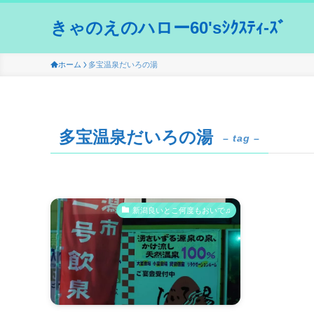
きゃのえのハロー60'sｼｸｽﾃｨ-ｽﾞ
ホーム
多宝温泉だいろの湯
多宝温泉だいろの湯
– tag –
新潟良いとこ何度もおいで♫