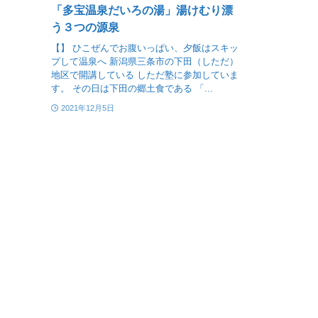
「多宝温泉だいろの湯」湯けむり漂
う３つの源泉
【】 ひこぜんでお腹いっぱい、夕飯はスキッ
プして温泉へ 新潟県三条市の下田（しただ）
地区で開講している しただ塾に参加していま
す。 その日は下田の郷土食である 「...
2021年12月5日