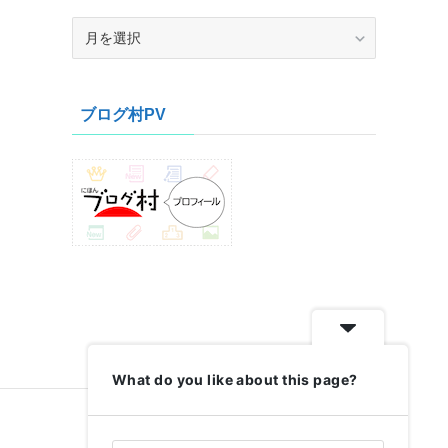
ア
ー
カ
イ
ブログ村PV
ブ
What do you like about this page?