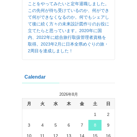
ことをやってみたいと定年退職しました。
この先何が待ち受けているのか、何ができ
て何ができなくなるのか。何でもシェアし
て後に続く方々の未来設計図作りのお役に
立てたらと思っています。2020年に国
内、2022年に総合旅行取扱管理者資格を
取得。2023年2月に日本全県めぐりの旅・
2周目を達成しました！
Calendar
2026年8月
月
火
水
木
金
土
日
1
2
3
4
5
6
7
8
9
10
11
12
13
14
15
16