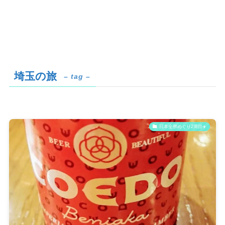
埼玉の旅
– tag –
日本全県めぐり2周目✈️