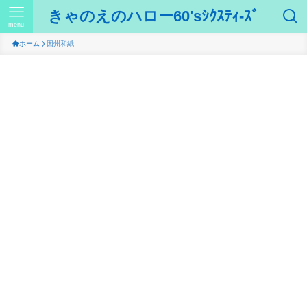
きゃのえのハロー60'sｼｸｽﾃｨ-ｽﾞ
menu
ホーム
因州和紙