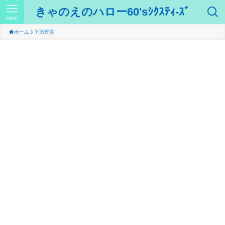
きゃのえのハロー60'sｼｸｽﾃｨ-ｽﾞ
menu
ホーム
下田野菜