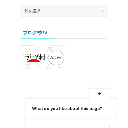
ア
ー
カ
イ
ブログ村PV
ブ
What do you like about this page?