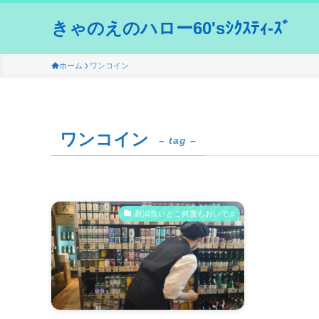
きゃのえのハロー60'sｼｸｽﾃｨ-ｽﾞ
ホーム
ワンコイン
ワンコイン
– tag –
新潟良いとこ何度もおいで♫