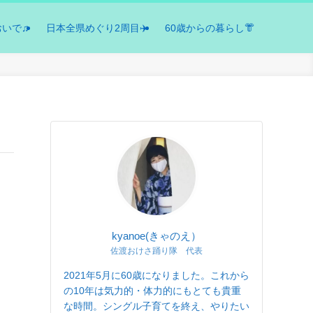
おいで♫
日本全県めぐり2周目✈️
60歳からの暮らし👘
kyanoe(きゃのえ）
佐渡おけさ踊り隊 代表
2021年5月に60歳になりました。これから
の10年は気力的・体力的にもとても貴重
な時間。シングル子育てを終え、やりたい