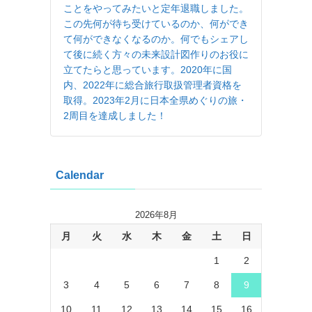
ことをやってみたいと定年退職しました。
この先何が待ち受けているのか、何ができ
て何ができなくなるのか。何でもシェアし
て後に続く方々の未来設計図作りのお役に
立てたらと思っています。2020年に国
内、2022年に総合旅行取扱管理者資格を
取得。2023年2月に日本全県めぐりの旅・
2周目を達成しました！
Calendar
2026年8月
月
火
水
木
金
土
日
1
2
3
4
5
6
7
8
9
10
11
12
13
14
15
16