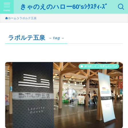
きゃのえのハロー60'sｼｸｽﾃｨ-ｽﾞ
menu
ホーム
ラポルテ五泉
ラポルテ五泉
– tag –
新潟良いとこ何度もおいで♫