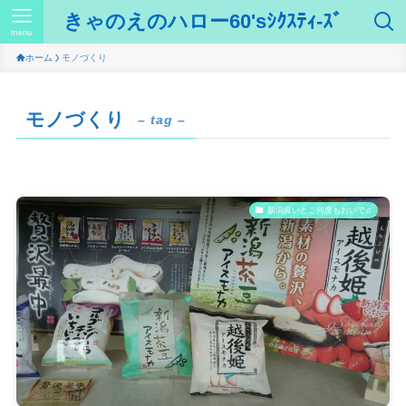
きゃのえのハロー60'sｼｸｽﾃｨ-ｽﾞ
menu
ホーム
モノづくり
モノづくり
– tag –
新潟良いとこ何度もおいで♫