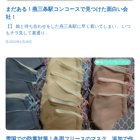
まだある！燕三条駅コンコースで見つけた面白い会
社！
【】 娘と待ち合わせをした燕三条駅に早く着いてしまい、 いつ
もチラ見して素通り...
2022年1月26日
服づくり・モノづくり
雪国での防寒対策！冬用フリースのマスク、追加で作