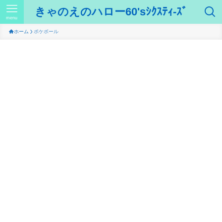
きゃのえのハロー60'sｼｸｽﾃｨ-ｽﾞ
menu
ホーム
ポケボール