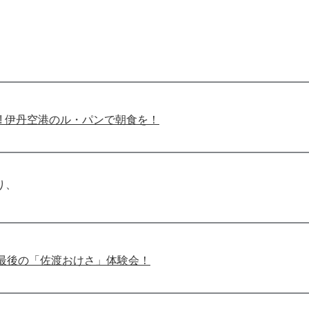
! 伊丹空港のル・パンで朝食を！
り、
最後の「佐渡おけさ」体験会！