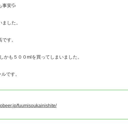
事実💦
いました。
高です。
、しかも５００mlを買ってしまいました。
ールです。
obeer.jp/fuumisoukainishite/