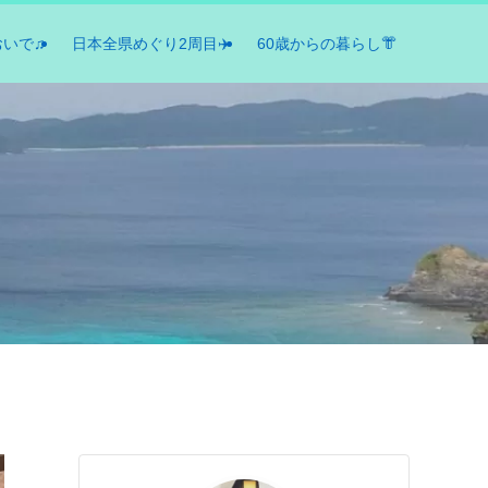
おいで♫
日本全県めぐり2周目✈️
60歳からの暮らし👘