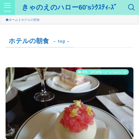
きゃのえのハロー60'sｼｸｽﾃｨ-ｽﾞ
menu
ホーム
ホテルの朝食
ホテルの朝食
– tag –
還暦・定年退職にまつわるあれこれ