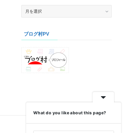
ア
ー
カ
イ
ブログ村PV
ブ
What do you like about this page?