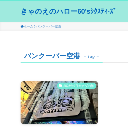
きゃのえのハロー60'sｼｸｽﾃｨ-ｽﾞ
ホーム
バンクーバー空港
バンクーバー空港
– tag –
2023年9月カナダの旅