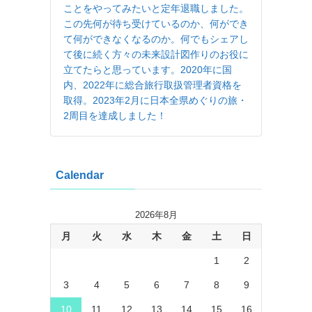
ことをやってみたいと定年退職しました。
この先何が待ち受けているのか、何ができ
て何ができなくなるのか。何でもシェアし
て後に続く方々の未来設計図作りのお役に
立てたらと思っています。2020年に国
内、2022年に総合旅行取扱管理者資格を
取得。2023年2月に日本全県めぐりの旅・
2周目を達成しました！
Calendar
2026年8月
月
火
水
木
金
土
日
1
2
3
4
5
6
7
8
9
10
11
12
13
14
15
16