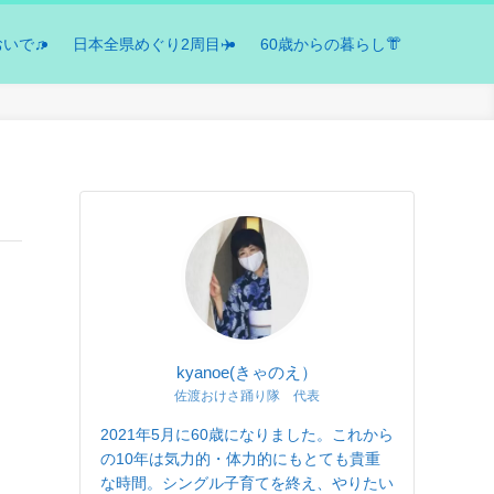
おいで♫
日本全県めぐり2周目✈️
60歳からの暮らし👘
kyanoe(きゃのえ）
佐渡おけさ踊り隊 代表
2021年5月に60歳になりました。これから
の10年は気力的・体力的にもとても貴重
な時間。シングル子育てを終え、やりたい