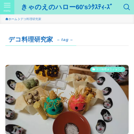
きゃのえのハロー60'sｼｸｽﾃｨ-ｽﾞ
menu
ホーム
デコ料理研究家
デコ料理研究家
– tag –
デコ料理＆クッキング