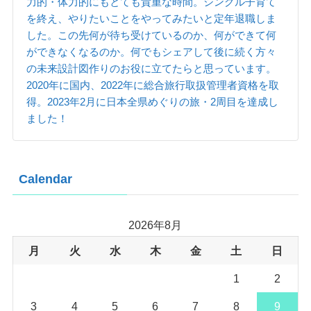
力的・体力的にもとても貴重な時間。シングル子育て
を終え、やりたいことをやってみたいと定年退職しま
した。この先何が待ち受けているのか、何ができて何
ができなくなるのか。何でもシェアして後に続く方々
の未来設計図作りのお役に立てたらと思っています。
2020年に国内、2022年に総合旅行取扱管理者資格を取
得。2023年2月に日本全県めぐりの旅・2周目を達成し
ました！
Calendar
2026年8月
月
火
水
木
金
土
日
1
2
3
4
5
6
7
8
9