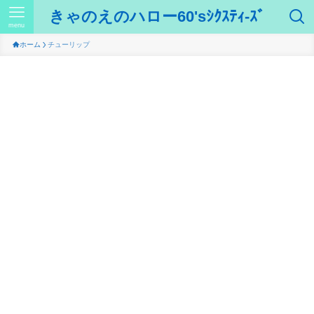
きゃのえのハロー60'sｼｸｽﾃｨ-ｽﾞ
menu
ホーム
チューリップ