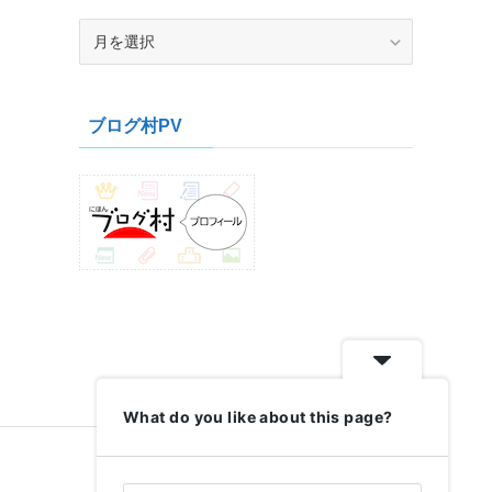
ア
ー
カ
イ
ブログ村PV
ブ
What do you like about this page?