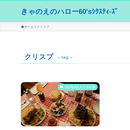
きゃのえのハロー60'sｼｸｽﾃｨ-ｽﾞ
ホーム
クリスプ
クリスプ
– tag –
2023年9月カナダの旅