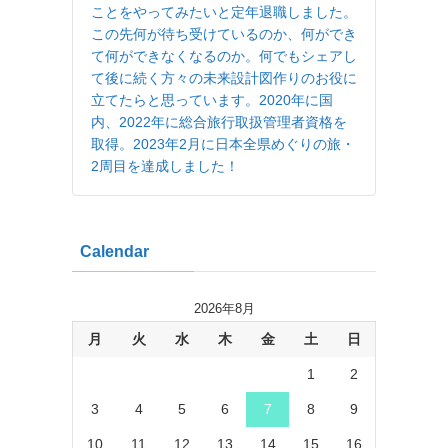
ことをやってみたいと定年退職しました。
この先何が待ち受けているのか、何ができ
て何ができなくなるのか。何でもシェアし
て後に続く方々の未来設計図作りのお役に
立てたらと思っています。2020年に国
内、2022年に総合旅行取扱管理者資格を
取得。2023年2月に日本全県めぐりの旅・
2周目を達成しました！
Calendar
2026年8月
月
火
水
木
金
土
日
1
2
3
4
5
6
7
8
9
10
11
12
13
14
15
16