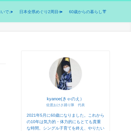
おいで♫
日本全県めぐり2周目✈️
60歳からの暮らし👘
kyanoe(きゃのえ）
佐渡おけさ踊り隊 代表
2021年5月に60歳になりました。これから
の10年は気力的・体力的にもとても貴重
な時間。シングル子育てを終え、やりたい