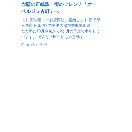
念願の正統派・街のフレンチ「オー
ベルジュ古町」へ
【】 家の近くのお店探訪、開始します 新潟県
三条市下田地区で開講の滞在型職業訓練、 し
ただ塾に10月中旬から2ヶ月の予定で参加して
います。 そんな下田生活もあと残す...
2021年12月6日