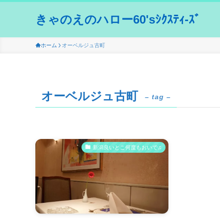
きゃのえのハロー60'sｼｸｽﾃｨ-ｽﾞ
ホーム
オーベルジュ古町
オーベルジュ古町
– tag –
新潟良いとこ何度もおいで♫