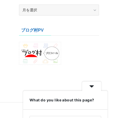
ア
ー
カ
イ
ブログ村PV
ブ
What do you like about this page?