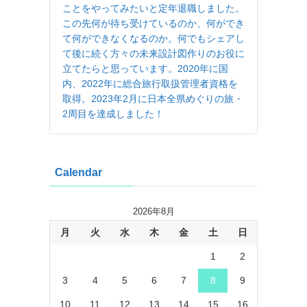
ことをやってみたいと定年退職しました。
この先何が待ち受けているのか、何ができ
て何ができなくなるのか。何でもシェアし
て後に続く方々の未来設計図作りのお役に
立てたらと思っています。2020年に国
内、2022年に総合旅行取扱管理者資格を
取得。2023年2月に日本全県めぐりの旅・
2周目を達成しました！
Calendar
2026年8月
月
火
水
木
金
土
日
1
2
3
4
5
6
7
8
9
10
11
12
13
14
15
16