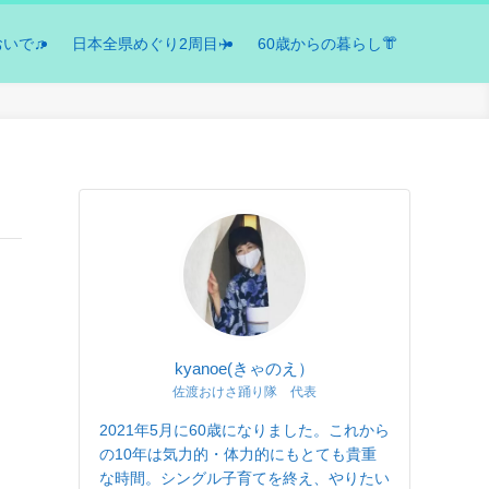
おいで♫
日本全県めぐり2周目✈️
60歳からの暮らし👘
kyanoe(きゃのえ）
佐渡おけさ踊り隊 代表
2021年5月に60歳になりました。これから
の10年は気力的・体力的にもとても貴重
な時間。シングル子育てを終え、やりたい