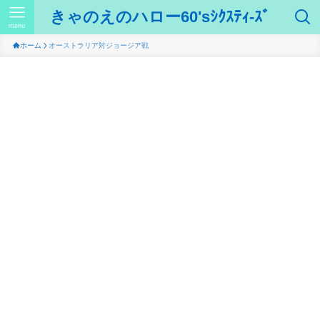
きゃのえのハロー60'sｼｸｽﾃｨ-ｽﾞ
menu
ホーム
オーストラリア対ジョージア戦