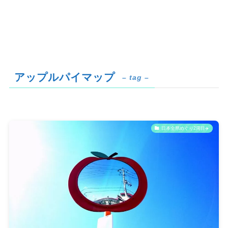
アップルパイマップ
– tag –
日本全県めぐり2周目✈️