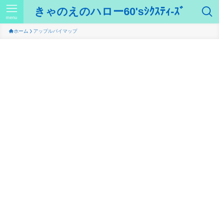
きゃのえのハロー60'sｼｸｽﾃｨ-ｽﾞ
menu
ホーム
アップルパイマップ