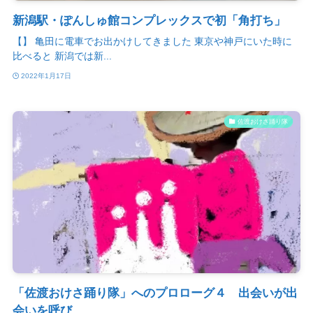
新潟駅・ぽんしゅ館コンプレックスで初「角打ち」
【】 亀田に電車でお出かけしてきました 東京や神戸にいた時に
比べると 新潟では新...
2022年1月17日
佐渡おけさ踊り隊
「佐渡おけさ踊り隊」へのプロローグ４ 出会いが出
会いを呼び