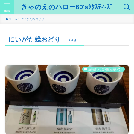
きゃのえのハロー60'sｼｸｽﾃｨ-ｽﾞ
menu
ホーム
にいがた総おどり
にいがた総おどり
– tag –
新潟良いとこ何度もおいで♫