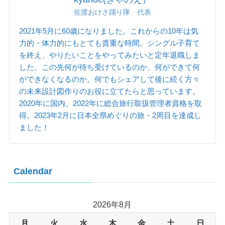
佐渡おけさ踊り隊 代表
2021年5月に60歳になりました。これからの10年は気
力的・体力的にもとても貴重な時間。シングル子育て
を終え、やりたいことをやってみたいと定年退職しま
した。この先何が待ち受けているのか、何ができて何
ができなくなるのか。何でもシェアして後に続く方々
の未来設計図作りのお役に立てたらと思っています。
2020年に国内、2022年に総合旅行取扱管理者資格を取
得。2023年2月に日本全県めぐりの旅・2周目を達成し
ました！
Calendar
2026年8月
月
火
水
木
金
土
日