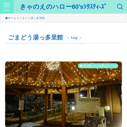
きゃのえのハロー60'sｼｸｽﾃｨ-ｽﾞ
menu
ホーム
ごまどう湯っ多里館
ごまどう湯っ多里館
– tag –
新潟良いとこ何度もおいで♫