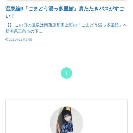
温泉編9「ごまどう湯っ多里館」肩たたきバスがすご
い！
【】 この日の温泉は南蒲原郡田上町の「ごまどう湯っ多里館」へ
新潟県三条市の下...
2021年11月27日
1