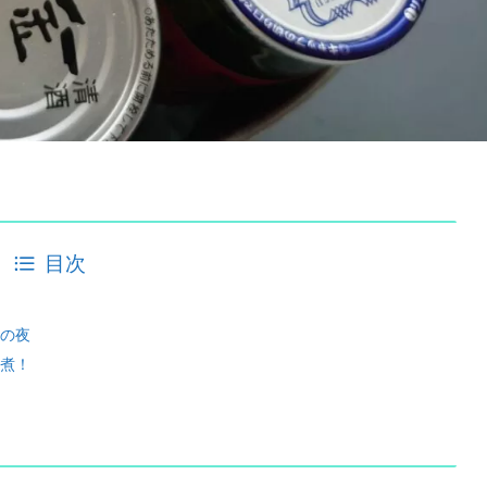
目次
の夜
煮！