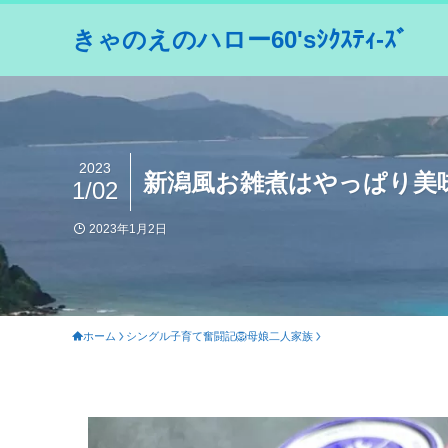
きゃのえのハロー60'sｼｸｽﾃｨ-ｽﾞ
2023
新潟風お雑煮はやっぱり美
1/02
2023年1月2日
ホーム
シングル子育て奮闘記🦁母娘二人家族