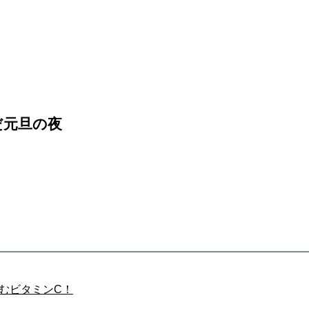
だ元旦の夜
しむビタミンC！