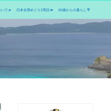
おいで♫
日本全県めぐり2周目✈️
60歳からの暮らし👘