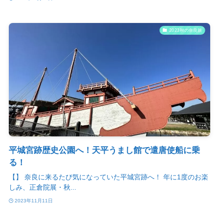
2023秋の奈良旅
平城宮跡歴史公園へ！天平うまし館で遣唐使船に乗
る！
【】 奈良に来るたび気になっていた平城宮跡へ！ 年に1度のお楽
しみ、正倉院展・秋...
2023年11月11日