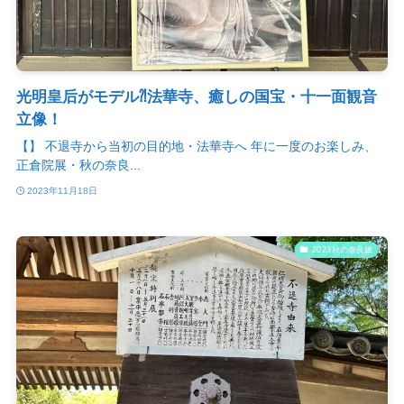
光明皇后がモデル⁈法華寺、癒しの国宝・十一面観音
立像！
【】 不退寺から当初の目的地・法華寺へ 年に一度のお楽しみ、
正倉院展・秋の奈良...
2023年11月18日
2023秋の奈良旅