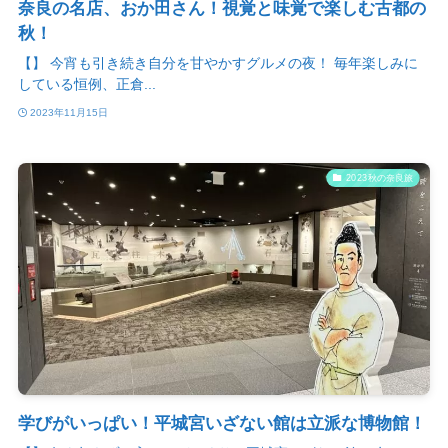
奈良の名店、おか田さん！視覚と味覚で楽しむ古都の
秋！
【】 今宵も引き続き自分を甘やかすグルメの夜！ 毎年楽しみに
している恒例、正倉...
2023年11月15日
2023秋の奈良旅
学びがいっぱい！平城宮いざない館は立派な博物館！