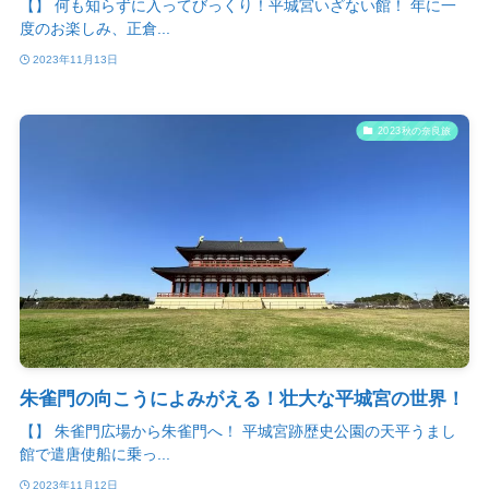
【】 何も知らずに入ってびっくり！平城宮いざない館！ 年に一
度のお楽しみ、正倉...
2023年11月13日
2023秋の奈良旅
朱雀門の向こうによみがえる！壮大な平城宮の世界！
【】 朱雀門広場から朱雀門へ！ 平城宮跡歴史公園の天平うまし
館で遣唐使船に乗っ...
2023年11月12日