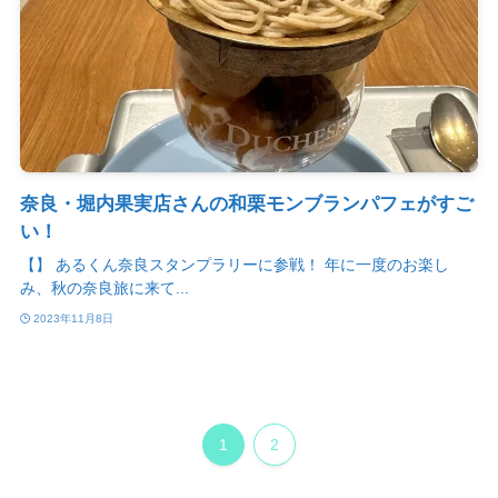
奈良・堀内果実店さんの和栗モンブランパフェがすご
い！
【】 あるくん奈良スタンプラリーに参戦！ 年に一度のお楽し
み、秋の奈良旅に来て...
2023年11月8日
1
2