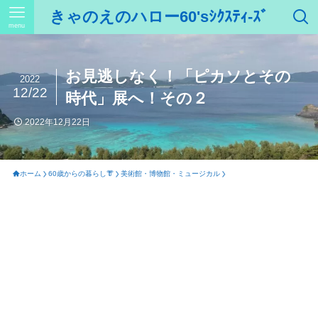
きゃのえのハロー60'sｼｸｽﾃｨ-ｽﾞ
menu
お見逃しなく！「ピカソとその
2022
12/22
時代」展へ！その２
2022年12月22日
ホーム
60歳からの暮らし👘
美術館・博物館・ミュージカル