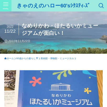
きゃのえのハロー60'sｼｸｽﾃｨ-ｽﾞ
menu
なめりかわ・ほたるいかミュー
2022
11/22
ジアムが面白い！
2022年11月22日
ホーム
60歳からの暮らし👘
美術館・博物館・ミュージカル