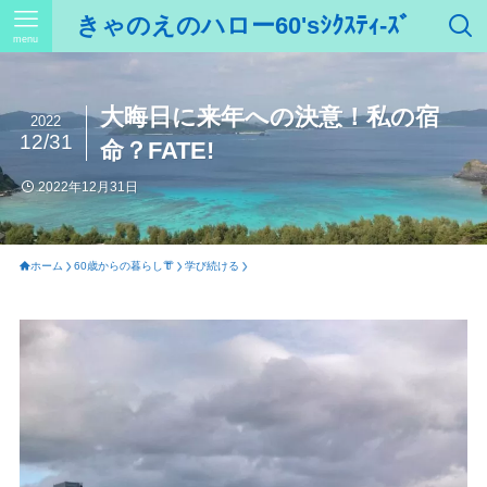
きゃのえのハロー60'sｼｸｽﾃｨ-ｽﾞ
menu
大晦日に来年への決意！私の宿
2022
12/31
命？FATE!
2022年12月31日
ホーム
60歳からの暮らし👘
学び続ける