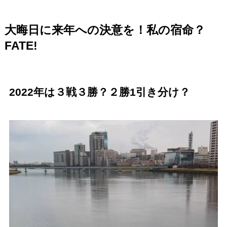
大晦日に来年への決意を！私の宿命？
FATE!
2022年は３戦３勝？２勝1引き分け？