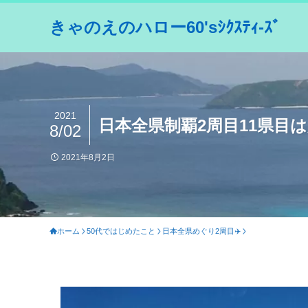
きゃのえのハロー60'sｼｸｽﾃｨ-ｽﾞ
2021
日本全県制覇2周目11県目は鹿
8/02
2021年8月2日
ホーム
50代ではじめたこと
日本全県めぐり2周目✈️