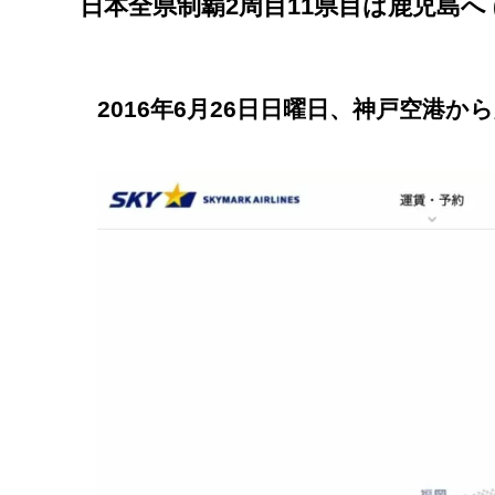
日本全県制覇2周目11県目は鹿児島へ (
2016
年6月26日日曜日、神戸空港か