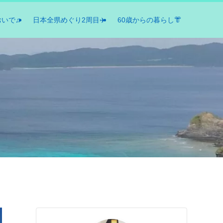
おいで♫
日本全県めぐり2周目✈️
60歳からの暮らし👘