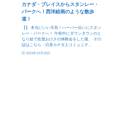
カナダ・プレイスからスタンレー・
パークへ！西洋絵画のような散歩
道！
【】 本当にいい天気！ハーバー沿いにスタン
レー・パークへ！ 午前中にダウンタウンのと
なり組で佐渡おけさの体験会をした後、 その
話はこちら：日系カナダ人コミュニテ...
2023年10月16日