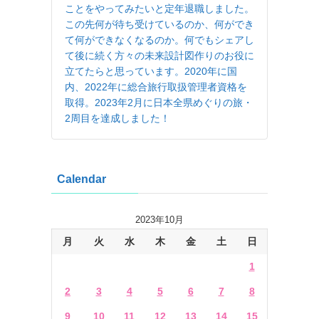
ことをやってみたいと定年退職しました。
この先何が待ち受けているのか、何ができ
て何ができなくなるのか。何でもシェアし
て後に続く方々の未来設計図作りのお役に
立てたらと思っています。2020年に国
内、2022年に総合旅行取扱管理者資格を
取得。2023年2月に日本全県めぐりの旅・
2周目を達成しました！
Calendar
2023年10月
月
火
水
木
金
土
日
1
2
3
4
5
6
7
8
9
10
11
12
13
14
15