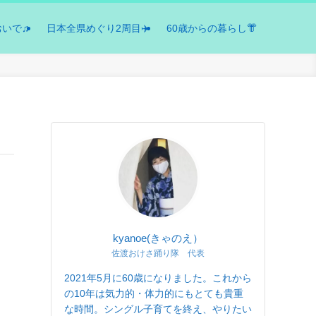
おいで♫
日本全県めぐり2周目✈️
60歳からの暮らし👘
kyanoe(きゃのえ）
佐渡おけさ踊り隊 代表
2021年5月に60歳になりました。これから
の10年は気力的・体力的にもとても貴重
な時間。シングル子育てを終え、やりたい