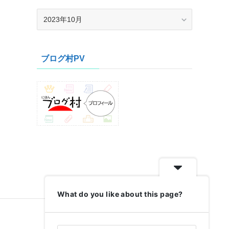
ア
ー
カ
イ
ブログ村PV
ブ
What do you like about this page?