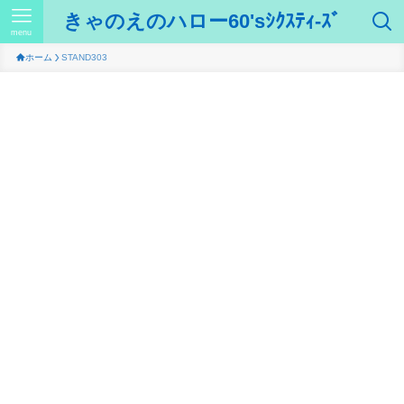
きゃのえのハロー60'sｼｸｽﾃｨ-ｽﾞ
menu
ホーム
STAND303