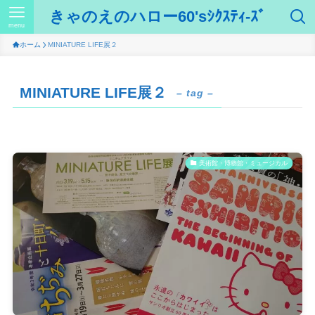
きゃのえのハロー60'sｼｸｽﾃｨ-ｽﾞ
menu
ホーム
MINIATURE LIFE展２
MINIATURE LIFE展２
– tag –
美術館・博物館・ミュージカル