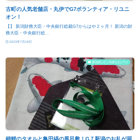
古町の人気老舗店・丸伊でG7ボランティア・リユニ
オン！
【】 新潟財務大臣・中央銀行総裁G7からはや２ヶ月！ 新潟の財
務大臣・中央銀行総...
2023年7月18日
新潟良いとこ何度もおいで♫
錦鯉のタオルと亀田縞の風呂敷！G７新潟のお礼が届