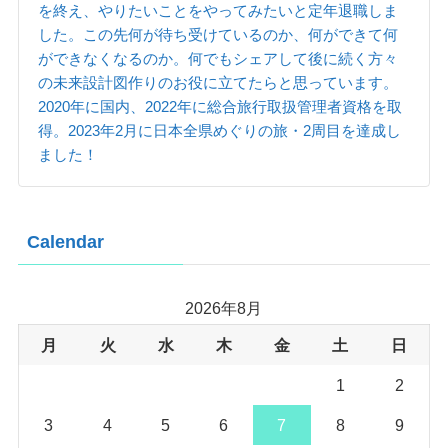
を終え、やりたいことをやってみたいと定年退職しま
した。この先何が待ち受けているのか、何ができて何
ができなくなるのか。何でもシェアして後に続く方々
の未来設計図作りのお役に立てたらと思っています。
2020年に国内、2022年に総合旅行取扱管理者資格を取
得。2023年2月に日本全県めぐりの旅・2周目を達成し
ました！
Calendar
2026年8月
月
火
水
木
金
土
日
1
2
3
4
5
6
7
8
9