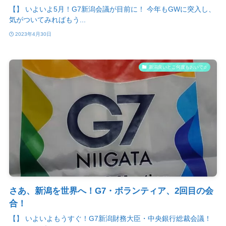
【】 いよいよ5月！G7新潟会議が目前に！ 今年もGWに突入し、
気がついてみればもう...
2023年4月30日
新潟良いとこ何度もおいで♫
さあ、新潟を世界へ！G7・ボランティア、2回目の会
合！
【】 いよいよもうすぐ！G7新潟財務大臣・中央銀行総裁会議！