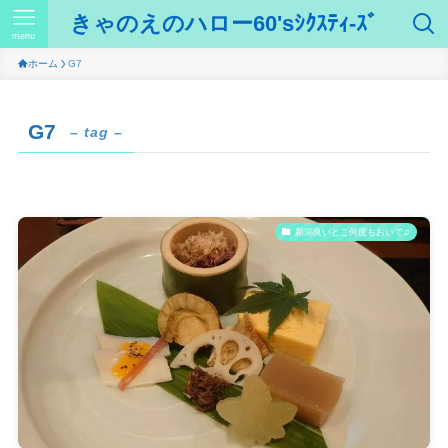
きゃのえのハロー60'sｼｸｽﾃｨ-ｽﾞ
menu
ホーム
G7
G7
– tag –
新潟良いとこ何度もおいで♫