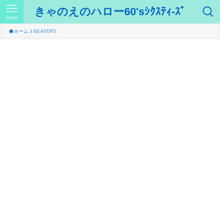
きゃのえのハロー60'sｼｸｽﾃｨ-ｽﾞ
menu
ホーム
BEATERS