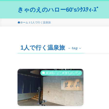
きゃのえのハロー60'sｼｸｽﾃｨ-ｽﾞ
ホーム
1人で行く温泉旅
1人で行く温泉旅
– tag –
新潟良いとこ何度もおいで♫