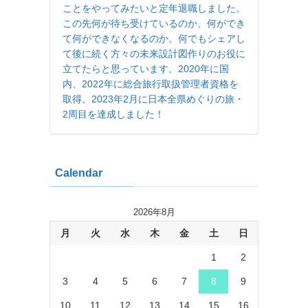
ことをやってみたいと定年退職しました。
この先何が待ち受けているのか、何ができ
て何ができなくなるのか。何でもシェアし
て後に続く方々の未来設計図作りのお役に
立てたらと思っています。2020年に国
内、2022年に総合旅行取扱管理者資格を
取得。2023年2月に日本全県めぐりの旅・
2周目を達成しました！
Calendar
2026年8月
月
火
水
木
金
土
日
1
2
3
4
5
6
7
8
9
10
11
12
13
14
15
16