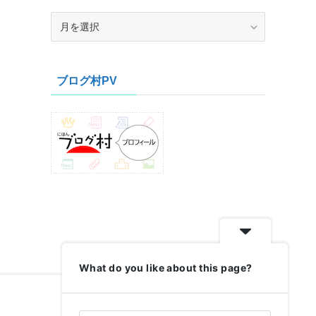
ア
ー
カ
イ
ブログ村PV
ブ
What do you like about this page?