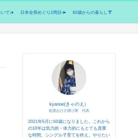
おいで♫
日本全県めぐり2周目✈️
60歳からの暮らし👘
kyanoe(きゃのえ）
佐渡おけさ踊り隊 代表
2021年5月に60歳になりました。これから
の10年は気力的・体力的にもとても貴重
な時間。シングル子育てを終え、やりたい