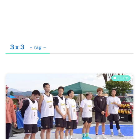
３x３
– tag –
しただ塾