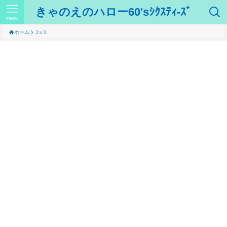
きゃのえのハロー60'sｼｸｽﾃｨ-ｽﾞ
menu
ホーム
３x３