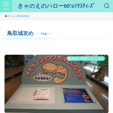
きゃのえのハロー60'sｼｸｽﾃｨ-ｽﾞ
menu
ホーム
鳥取城攻め
鳥取城攻め
– tag –
美術館・博物館・ミュージカル