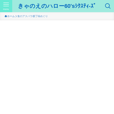
きゃのえのハロー60'sｼｸｽﾃｨ-ｽﾞ
menu
ホーム
食のアスパラ横丁味めぐり