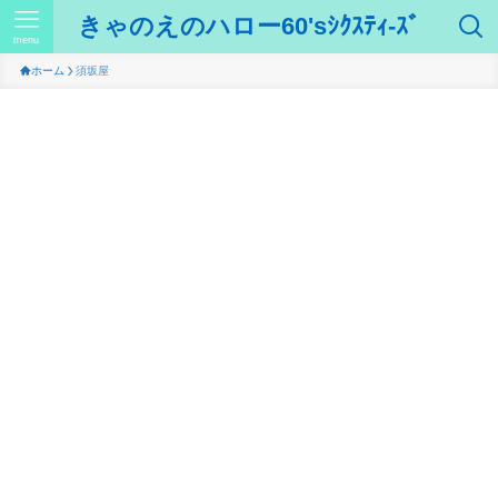
きゃのえのハロー60'sｼｸｽﾃｨ-ｽﾞ
menu
ホーム
須坂屋